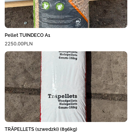
Pellet TUINDECO A1
2250.00
PLN
TRÄPELLETS (szwedzki) (896kg)