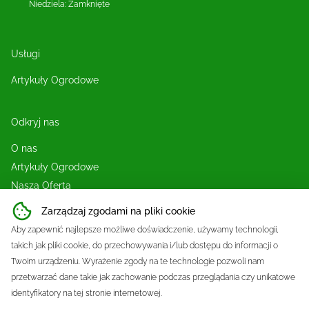
Niedziela
:
Zamknięte
Usługi
Artykuły Ogrodowe
Odkryj nas
O nas
Artykuły Ogrodowe
Nasza Oferta
Blog
Zarządzaj zgodami na pliki cookie
Sklep
Aby zapewnić najlepsze możliwe doświadczenie, używamy technologii,
Kontakt
takich jak pliki cookie, do przechowywania i/lub dostępu do informacji o
Twoim urządzeniu. Wyrażenie zgody na te technologie pozwoli nam
przetwarzać dane takie jak zachowanie podczas przeglądania czy unikatowe
identyfikatory na tej stronie internetowej.