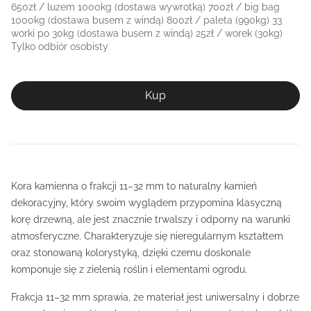
650zł / luzem 1000kg (dostawa wywrotką) 700zł / big bag
1000kg (dostawa busem z windą) 800zł / paleta (990kg) 33
worki po 30kg (dostawa busem z windą) 25zł / worek (30kg)
Tylko odbiór osobisty
Kup
Kora kamienna o frakcji 11–32 mm to naturalny kamień
dekoracyjny, który swoim wyglądem przypomina klasyczną
korę drzewną, ale jest znacznie trwalszy i odporny na warunki
atmosferyczne. Charakteryzuje się nieregularnym kształtem
oraz stonowaną kolorystyką, dzięki czemu doskonale
komponuje się z zielenią roślin i elementami ogrodu.
Frakcja 11–32 mm sprawia, że materiał jest uniwersalny i dobrze