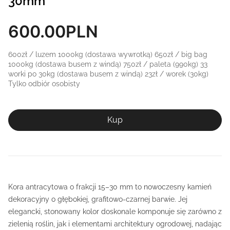
30mm
600.00
PLN
600zł / luzem 1000kg (dostawa wywrotką) 650zł / big bag
1000kg (dostawa busem z windą) 750zł / paleta (990kg) 33
worki po 30kg (dostawa busem z windą) 23zł / worek (30kg)
Tylko odbiór osobisty
Kup
Kora antracytowa o frakcji 15–30 mm to nowoczesny kamień
dekoracyjny o głębokiej, grafitowo-czarnej barwie. Jej
elegancki, stonowany kolor doskonale komponuje się zarówno z
zielenią roślin, jak i elementami architektury ogrodowej, nadając