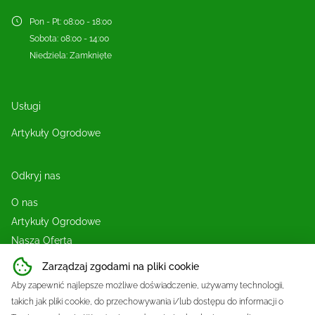
Pon - Pt
:
08:00 - 18:00
Sobota
:
08:00 - 14:00
Niedziela
:
Zamknięte
Usługi
Artykuły Ogrodowe
Odkryj nas
O nas
Artykuły Ogrodowe
Nasza Oferta
Blog
Zarządzaj zgodami na pliki cookie
Sklep
Aby zapewnić najlepsze możliwe doświadczenie, używamy technologii,
Kontakt
takich jak pliki cookie, do przechowywania i/lub dostępu do informacji o