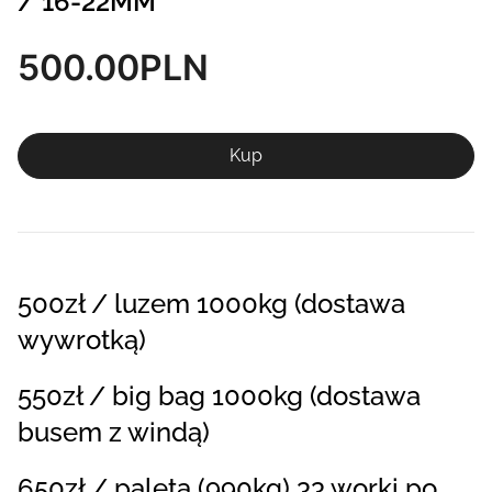
/ 16-22MM
500.00
PLN
Kup
500zł / luzem 1000kg (dostawa
wywrotką)
550zł / big bag 1000kg (dostawa
busem z windą)
650zł / paleta (990kg) 33 worki po