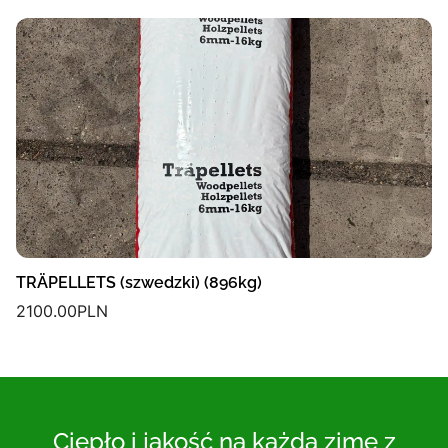
TRÄPELLETS (szwedzki) (896kg)
2100.00
PLN
Ciepło i jakość na każdą zimę z